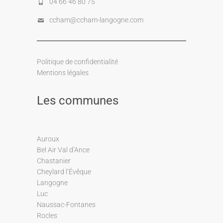
04 66 46 80 75
ccham@ccham-langogne.com
Politique de confidentialité
Mentions légales
Les communes
Auroux
Bel Air Val d’Ance
Chastanier
Cheylard l’Évêque
Langogne
Luc
Naussac-Fontanes
Rocles