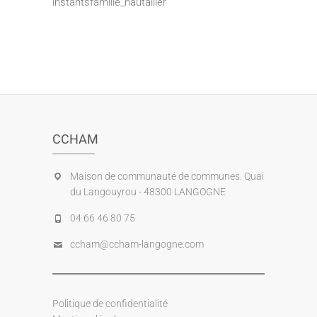
instantsfamille_hautallier
CCHAM
Maison de communauté de communes. Quai
du Langouyrou - 48300 LANGOGNE
04 66 46 80 75
ccham@ccham-langogne.com
Politique de confidentialité