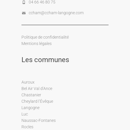
04 66 46 80 75
ccham@ccham-langogne.com
Politique de confidentialité
Mentions légales
Les communes
Auroux
Bel Air Val d’Ance
Chastanier
Cheylard l’Évêque
Langogne
Luc
Naussac-Fontanes
Rocles