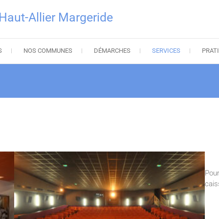
ut-Allier Margeride
S
NOS COMMUNES
DÉMARCHES
SERVICES
PRAT
Pour
cais