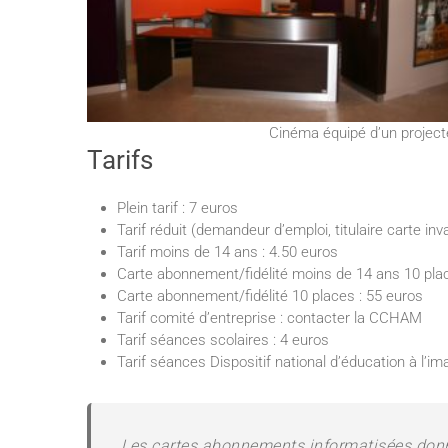
Cinéma équipé d’un projec
Tarifs
Plein tarif : 7 euros
Tarif réduit (demandeur d’emploi, titulaire carte inva
Tarif moins de 14 ans : 4.50 euros
Carte abonnement/fidélité moins de 14 ans 10 plac
Carte abonnement/fidélité 10 places : 55 euros
Tarif comité d’entreprise : contacter la CCHAM
Tarif séances scolaires : 4 euros
Tarif séances Dispositif national d’éducation à l’im
Les cartes abonnements informatisées donne