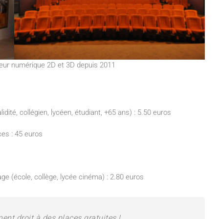
teur numérique 2D et 3D depuis 2011
lidité, collégien, lycéen, étudiant, +65 ans) : 5.50 euros
es : 45 euros
age (école, collège, lycée cinéma) : 2.80 euros
nt droit à des places gratuites !