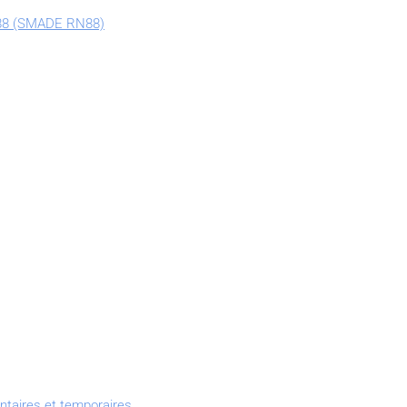
N88 (SMADE RN88)
taires et temporaires