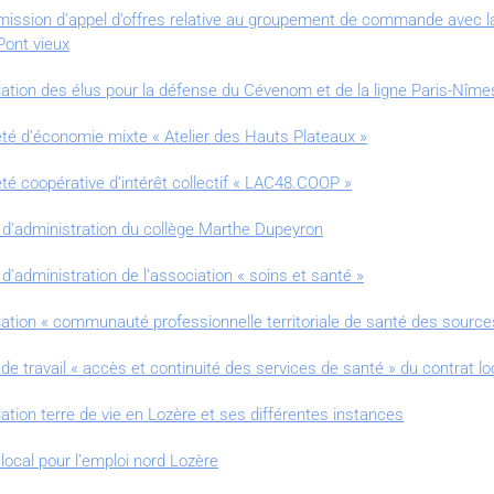
ission d’appel d’offres relative au groupement de commande avec 
Pont vieux
ation des élus pour la défense du Cévenom et de la ligne Paris-Nîme
té d’économie mixte « Atelier des Hauts Plateaux »
é coopérative d’intérêt collectif « LAC48.COOP »
 d’administration du collège Marthe Dupeyron
’administration de l’association « soins et santé »
ion « communauté professionnelle territoriale de santé des sources d
 travail « accès et continuité des services de santé » du contrat lo
tion terre de vie en Lozère et ses différentes instances
ocal pour l’emploi nord Lozère