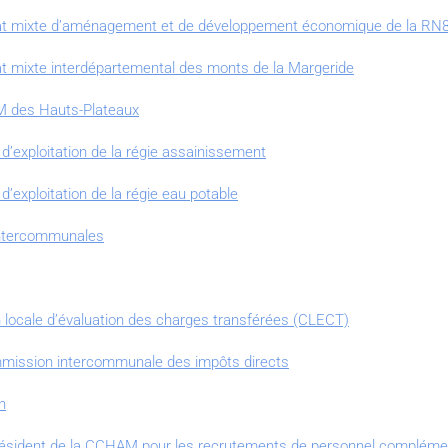
cat mixte d’aménagement et de développement économique de la R
t mixte interdépartemental des monts de la Margeride
M des Hauts-Plateaux
’exploitation de la régie assainissement
’exploitation de la régie eau potable
intercommunales
locale d’évaluation des charges transférées (CLECT)
ommission intercommunale des impôts directs
n
résident de la CCHAM pour les recrutements de personnel complémen