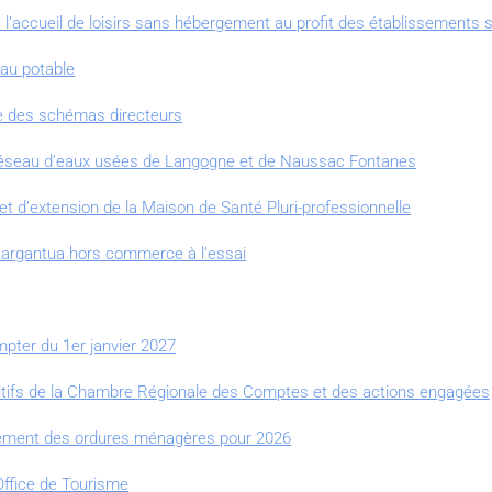
de l’accueil de loisirs sans hébergement au profit des établissements s
eau potable
re des schémas directeurs
 réseau d’eaux usées de Langogne et de Naussac Fontanes
et d’extension de la Maison de Santé Pluri-professionnelle
e Gargantua hors commerce à l’essai
mpter du 1er janvier 2027
initifs de la Chambre Régionale des Comptes et des actions engagées
lèvement des ordures ménagères pour 2026
Office de Tourisme