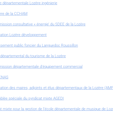
e départementale Lozère ingénierie
tière de la CCHAM
ssion consultative « énergie’ du SDEE de la Lozère
iation Lozère développement
ssement public foncier du Languedoc Roussillon
départemental du tourisme de la Lozère
mmission départementale d’équipement commercial
 CNAS
ation des maires, adjoints et élus départementaux de la Lozère (AM
blée spéciale du syndicat mixte AGEDI
 mixte pour la gestion de l’école départementale de musique de Loz