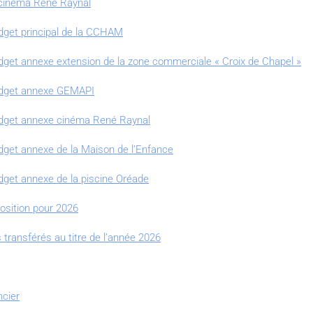
e cinéma René Raynal
dget principal de la CCHAM
dget annexe extension de la zone commerciale « Croix de Chapel »
budget annexe GEMAPI
udget annexe cinéma René Raynal
dget annexe de la Maison de l’Enfance
dget annexe de la piscine Oréade
position pour 2026
 transférés au titre de l’année 2026
ncier